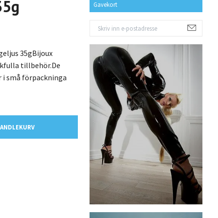
35g
Gavekort
geljus 35gBijoux
ekfulla tillbehör.De
 i små förpackninga
HANDLEKURV