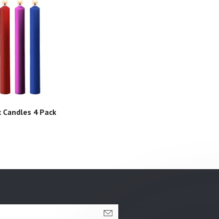
 Candles 4 Pack
Ouch Massage Candle Rose
Scented 100g
199,-