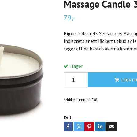
Massage Candle 
79,-
Bijoux Indiscrets Sensations Massa
Indiscrets är ett läckert utbud av l
säger att de bästa sakerna kommer
I lager.
LEGG I 
Artikkelnummer:
838
Del