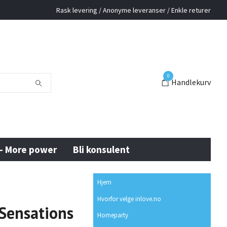
Rask levering / Anonyme leveranser / Enkle returer
0
Handlekurv
 - More power
Bli konsulent
Hjem
Hvorfor velge inlove.no
 Sensations
Homeparty