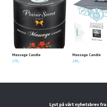
Massage Candle
Massage Candle
179,-
249,-
Lyst på vårt nyhetsbrev fra