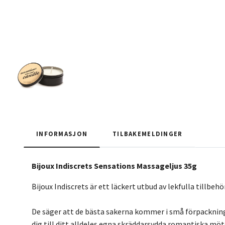
INFORMASJON
TILBAKEMELDINGER
Bijoux Indiscrets Sensations Massageljus 35g
Bijoux Indiscrets är ett läckert utbud av lekfulla tillbehör
De säger att de bästa sakerna kommer i små förpackninga
dig till ditt alldeles egna skräddarsydda romantiska möt