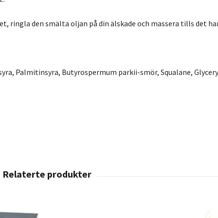
t, ringla den smälta oljan på din älskade och massera tills det har
nsyra, Palmitinsyra, Butyrospermum parkii-smör, Squalane, Glycery