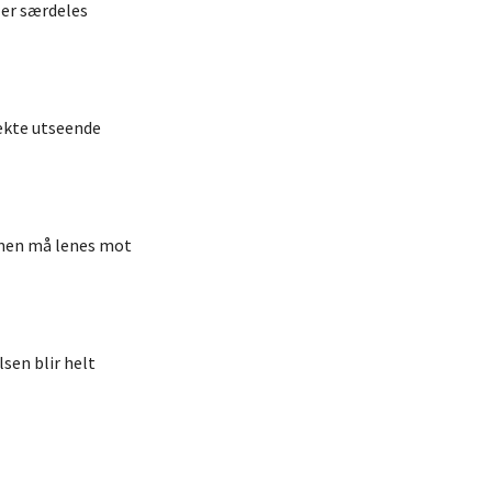
 er særdeles
 ekte utseende
, men må lenes mot
sen blir helt