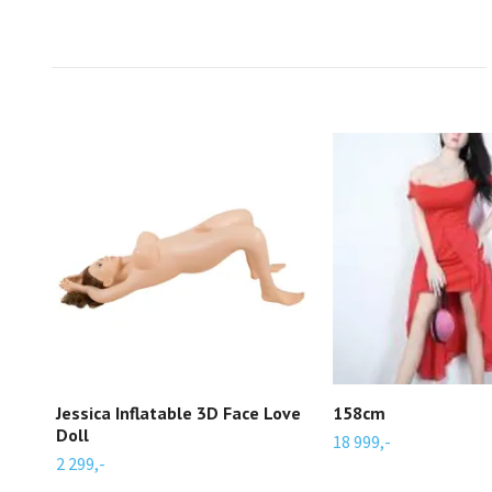
Jessica Inflatable 3D Face Love
158cm
Doll
18 999,-
2 299,-