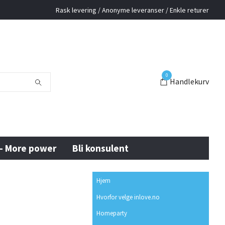
Rask levering / Anonyme leveranser / Enkle returer
0
Handlekurv
 - More power
Bli konsulent
Hjem
Hvorfor velge inlove.no
Homeparty