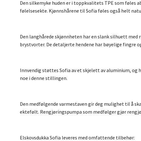
Den silkemyke huden er i toppkvalitets TPE som føles ab
følelsesekte. Kjønnshårene til Sofia føles også helt natu
Den langhårede skjønnheten har en slank silhuett med ru
brystvorter. De detaljerte hendene har bøyelige fingre o
Innvendig støttes Sofia av et skjelett av aluminium, og 
noe i denne stillingen.
Den medfølgende varmestaven gir deg mulighet til å ska
ektefølt. Rengjøringspumpa som medfølger gjør rengjør
Elskovsdukka Sofia leveres med omfattende tilbehør: