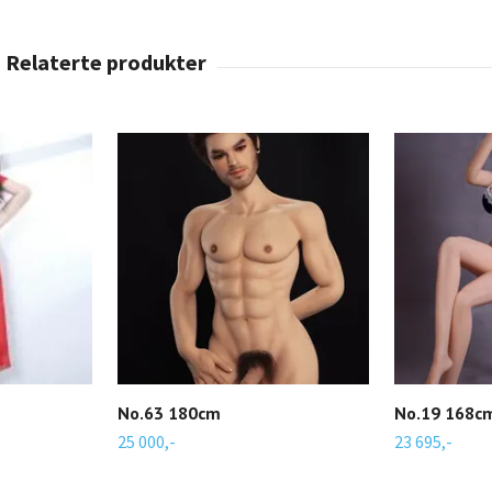
No.63 180cm
No.19 168c
25 000,-
23 695,-