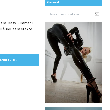
Gavekort
 fra Jessy Summer i
 å skille fra ei ekte
HANDLEKURV