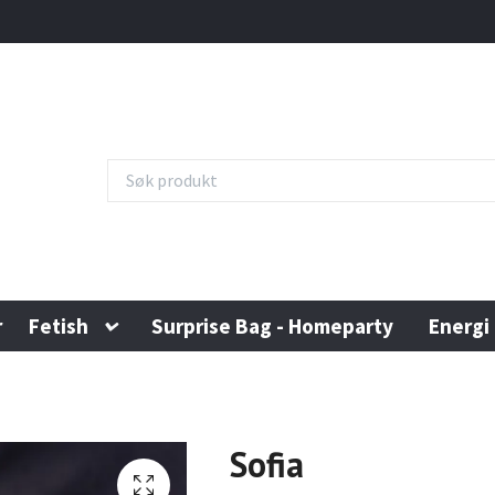
r
Fetish
Surprise Bag - Homeparty
Energi
Sofia