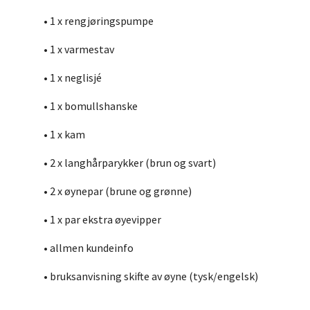
• 1 x rengjøringspumpe
• 1 x varmestav
• 1 x neglisjé
• 1 x bomullshanske
• 1 x kam
• 2 x langhårparykker (brun og svart)
• 2 x øynepar (brune og grønne)
• 1 x par ekstra øyevipper
• allmen kundeinfo
• bruksanvisning skifte av øyne (tysk/engelsk)