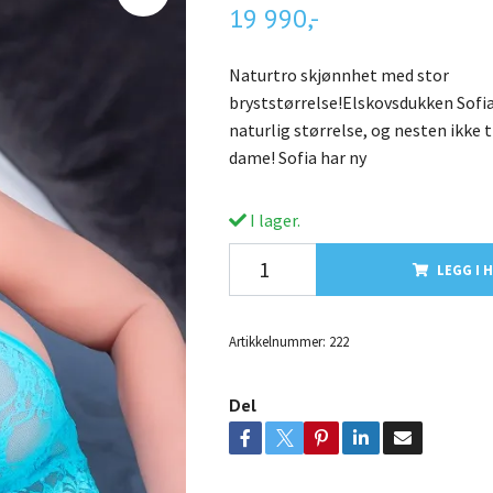
19 990,-
Naturtro skjønnhet med stor
bryststørrelse!Elskovsdukken Sofia
naturlig størrelse, og nesten ikke til
dame! Sofia har ny
I lager.
LEGG I 
Artikkelnummer:
222
Del