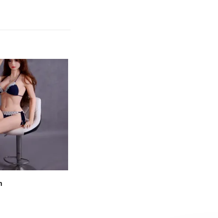
m
NO.16 165CM
23 695,-