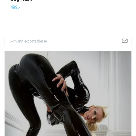
499,-
4