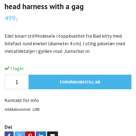
head harness with a gag
499,-
Edel bisarr stil!Hodesele i toppkvalitet fra Bad kitty med
bitefast rund knebel (diameter 4 cm). I stilig jukselær med
metalldetaljer i gylden rosé. Justerbar m
I lager.
FORHÅNDSBESTILL NÅ
Kontakt for info
Artikkelnummer:
1280
Del