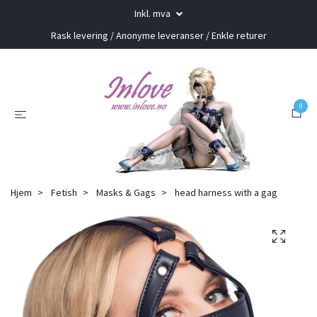
Inkl. mva
Rask levering / Anonyme leveranser / Enkle returer
0
Hjem
Fetish
Masks & Gags
head harness with a gag