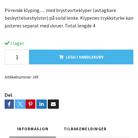
Pirrende klyping...... med brystvorteklyper (avtagbare
beskyttelseshylster) på solid lenke. Klypenes trykkstyrke kan
justeres separat med skruer. Total lengde 4
I lager.
LEGG I HANDLEKURV
Artikkelnummer:
349
Del
INFORMASJON
TILBAKEMELDINGER