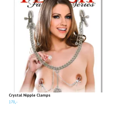
Crystal Nipple Clamps
V
170,-
1