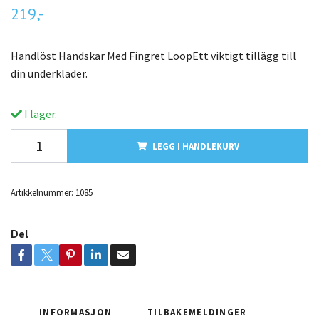
219,-
Handlöst Handskar Med Fingret LoopEtt viktigt tillägg till
din underkläder.
I lager.
LEGG I HANDLEKURV
Artikkelnummer:
1085
Del
INFORMASJON
TILBAKEMELDINGER