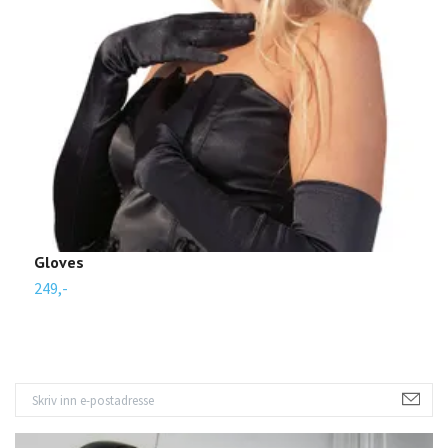
Gloves
L
249,-
5