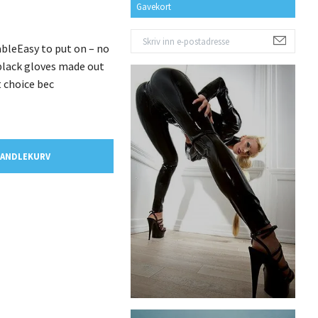
Gavekort
bleEasy to put on – no
black gloves made out
t choice bec
HANDLEKURV