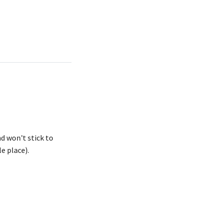
d won't stick to
e place).