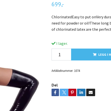
699,-
ChlorinatedEasy to put onVery dura
need for powder or oil!These long 
of chlorinated latex are the perfec
I lager.
LEGG I 
Artikkelnummer:
1074
Del