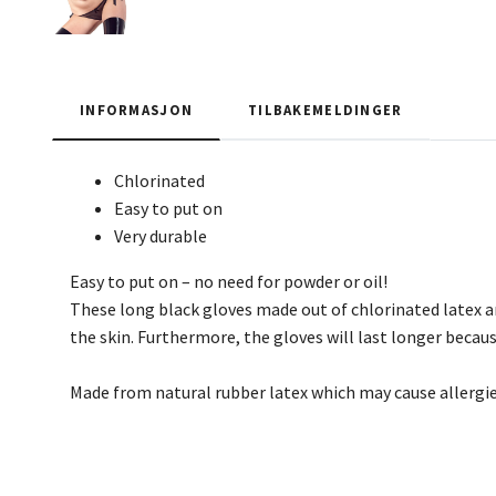
INFORMASJON
TILBAKEMELDINGER
Chlorinated
Easy to put on
Very durable
Easy to put on – no need for powder or oil!
These long black gloves made out of chlorinated latex ar
the skin. Furthermore, the gloves will last longer becaus
Made from natural rubber latex which may cause allergie