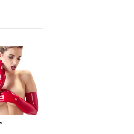
s
Gloves
599,-