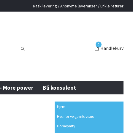
Rask levering / Anonyme leveranser / Enkle returer
0
Handlekurv
 - More power
Bli konsulent
Hjem
Hvorfor velge inlove.no
Homeparty