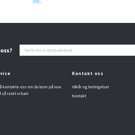
399,-
 oss?
vice
Kontakt oss
å kontakte oss om du lurer på noe.
Vilkår og betingelser
d så raskt vi kan!
Kontakt