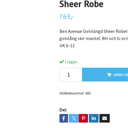
Sheer Robe
769,-
Ben Avenue Golvlängd Sheer RobeIr
golvlång skir mantel. BH och G-stri
UK 6-12
I lager.
LEGG I 
Artikkelnummer:
835
Del