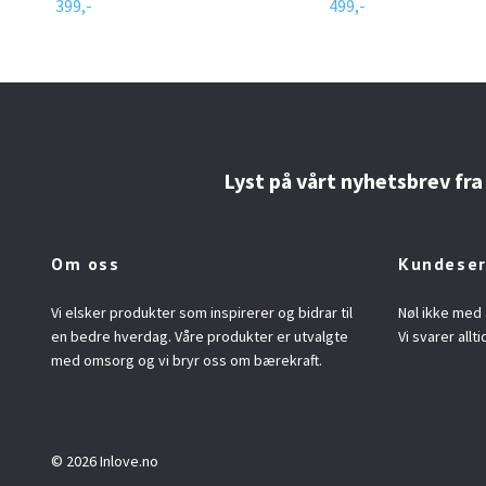
399,-
499,-
Lyst på vårt nyhetsbrev fra
Om oss
Kundeser
Vi elsker produkter som inspirerer og bidrar til
Nøl ikke med 
en bedre hverdag. Våre produkter er utvalgte
Vi svarer allti
med omsorg og vi bryr oss om bærekraft.
© 2026 Inlove.no