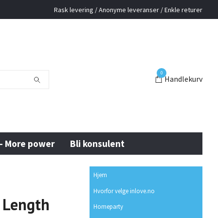
Rask levering / Anonyme leveranser / Enkle returer
0
Handlekurv
 - More power
Bli konsulent
Hjem
Hvorfor velge inlove.no
 Length
Homeparty