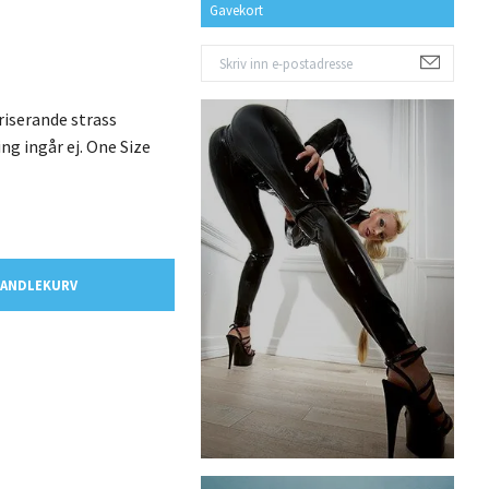
Gavekort
iserande strass
ng ingår ej. One Size
HANDLEKURV