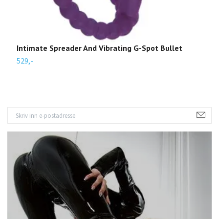
Intimate Spreader And Vibrating G-Spot Bullet
G
529,-
1