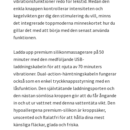
vibrationsfunktioner redo för lekstid. Medan den
enkla knappen kontrollerar intensiteten och
kegelvikten ger dig den stimulering du vill, minns
det integrerade toppmoderna minneskortet hur du
gillar det med att börja med den senast använda
funktionen.
Ladda upp premium silikonmassagerare på 50
minuter med den medföljande USB-
laddningskabeln för att njuta av 70 minuters
vibrationer. Dual-action-hämtningskabeln fungerar
också som en enkel tryckknappsstyrning med en
låsfunktion. Den självtätande laddningsporten och
den nästan sömlösa kroppen gör att du får ångande
in och ut ur vattnet med denna vattentäta vikt. Den
hypoallergena premium-silikon är kroppsäker,
unscented och ftalatfri för att hålla dina mest
känsliga fläckar, glada och friska.