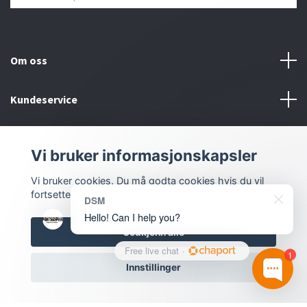
Om oss
Kundeservice
Kontakt oss
Vi bruker informasjonskapsler
Sosiale medier
Vi bruker cookies. Du må godta cookies hvis du vil
fortsette.
DSM
Hello! Can I help you?
Godkjenn alle
Free live chat
·
1
Innstillinger
© 2026 Inlove.no