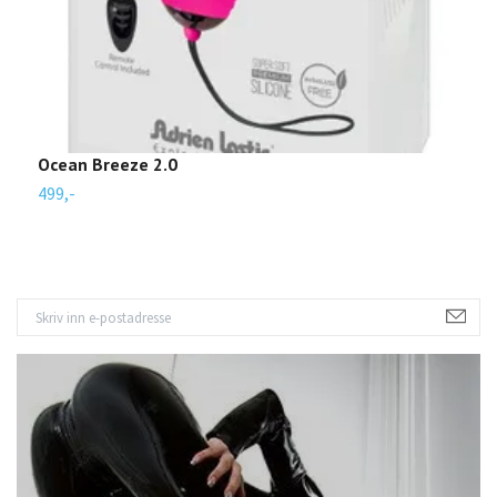
Ocean Breeze 2.0
V
499,-
7