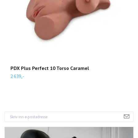
PDX Plus Perfect 10 Torso Caramel
P
2 639,-
2