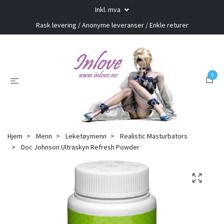
Inkl. mva
Rask levering / Anonyme leveranser / Enkle returer
0
Hjem
Menn
Leketøymenn
Realistic Masturbators
Doc Johnson Ultraskyn Refresh Powder