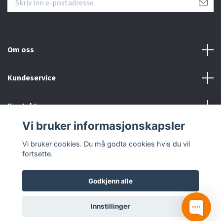
Om oss
Kundeservice
Kontakt oss
Vi bruker informasjonskapsler
Sosiale medier
Vi bruker cookies. Du må godta cookies hvis du vil
fortsette.
Godkjenn alle
© 2026 Inlove.no
Innstillinger