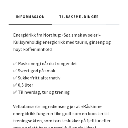
INFORMASJON
TILBAKEMELDINGER
Energidrikk fra Northug: «Søt smak av seier!»
Kullsyreholdig energidrikk med taurin, ginseng og
høyt koffeininnhold.
✅ Rask energi når du trenger det
✅ Svært god på smak
✅ Sukkerfritt alternativ
✅ 0,5 liter
✅ Til hverdag, tur og trening
Velbalanserte ingredienser gjør at «Råskinn»-
energidrikk fungerer like godt som en booster til
treningsøkten, som tørsteslukker på fjelltur eller
rett og slett bare en smakfull oppkvikker i