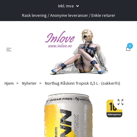
Inkl. mva
Rask levering / Anonyme leveranser / Enkle returer
0
Hjem
Nyheter
Northug Råskinn Tropisk 0,5 L - (sukkerfri)