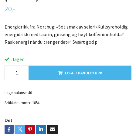
20,-
Energidrikk fra Northug: «Søt smak av seier!»Kullsyreholdig
energidrikk med taurin, ginseng og høyt koffeininnhold.✅
Rask energi når du trenger det✅ Svært god p
I lager.
LEGG I HANDLEKURV
Lagerbalanse:
40
Artikkelnummer:
1854
Del