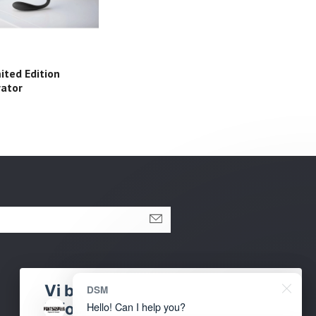
ited Edition
Animhole Zebra Dildo
rator
719,-
Sosiale medier
Vi bruker
DSM
informasjonskapsler
Facebook
Hello! Can I help you?