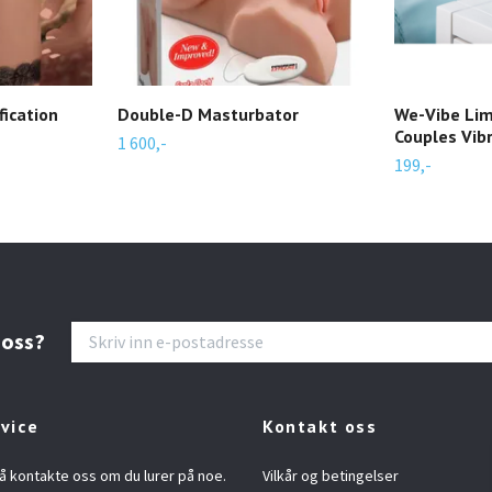
fication
Double-D Masturbator
We-Vibe Lim
Couples Vib
1 600,-
199,-
 oss?
vice
Kontakt oss
å kontakte oss om du lurer på noe.
Vilkår og betingelser