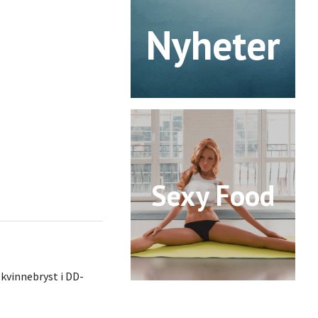
Nyheter
Sexy Food
 kvinnebryst i DD-