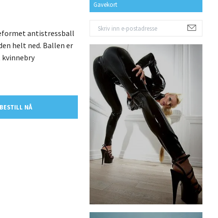
Gavekort
eformet antistressball
den helt ned. Ballen er
t kvinnebry
ESTILL NÅ