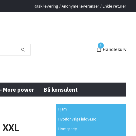
Rask levering / Anonyme leveranser / Enkle returer
0
Handlekurv
 - More power
Bli konsulent
Hjem
Hvorfor velge inlove.no
t XXL
Homeparty