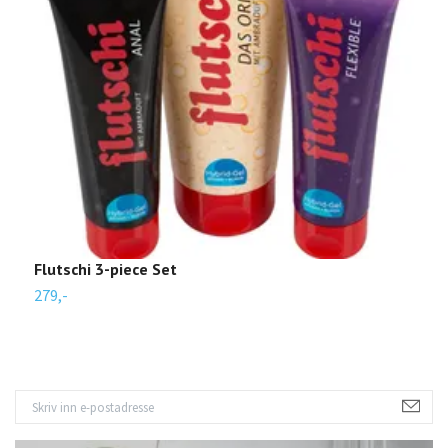
Flutschi 3-piece Set
S
279,-
1