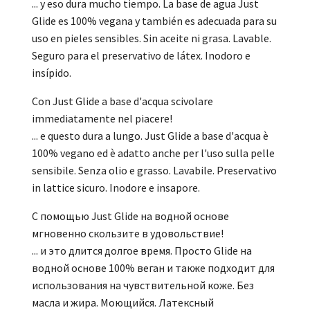
... y eso dura mucho tiempo. La base de agua Just
Glide es 100% vegana y también es adecuada para su
uso en pieles sensibles. Sin aceite ni grasa. Lavable.
Seguro para el preservativo de látex. Inodoro e
insípido.
Con Just Glide a base d'acqua scivolare
immediatamente nel piacere!
... e questo dura a lungo. Just Glide a base d'acqua è
100% vegano ed è adatto anche per l'uso sulla pelle
sensibile. Senza olio e grasso. Lavabile. Preservativo
in lattice sicuro. Inodore e insapore.
С помощью Just Glide на водной основе
мгновенно скользите в удовольствие!
... и это длится долгое время. Просто Glide на
водной основе 100% веган и также подходит для
использования на чувствительной коже. Без
масла и жира. Моющийся. Латексный