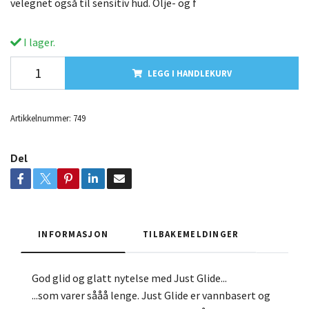
velegnet også til sensitiv hud. Olje- og f
I lager.
LEGG I HANDLEKURV
Artikkelnummer:
749
Del
INFORMASJON
TILBAKEMELDINGER
God glid og glatt nytelse med Just Glide...
...som varer sååå lenge. Just Glide er vannbasert og