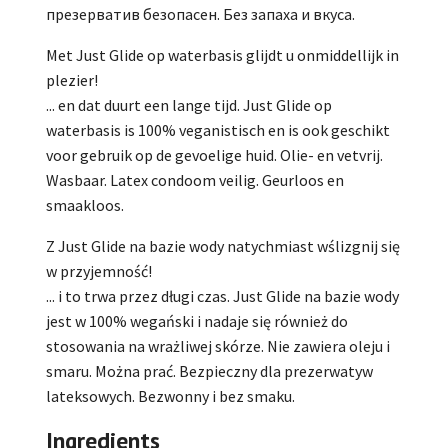
презерватив безопасен. Без запаха и вкуса.
Met Just Glide op waterbasis glijdt u onmiddellijk in
plezier!
... en dat duurt een lange tijd. Just Glide op
waterbasis is 100% veganistisch en is ook geschikt
voor gebruik op de gevoelige huid. Olie- en vetvrij.
Wasbaar. Latex condoom veilig. Geurloos en
smaakloos.
Z Just Glide na bazie wody natychmiast wślizgnij się
w przyjemność!
... i to trwa przez długi czas. Just Glide na bazie wody
jest w 100% wegański i nadaje się również do
stosowania na wrażliwej skórze. Nie zawiera oleju i
smaru. Można prać. Bezpieczny dla prezerwatyw
lateksowych. Bezwonny i bez smaku.
Ingredients