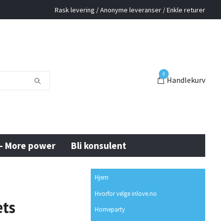
Rask levering / Anonyme leveranser / Enkle returer
0
Handlekurv
 - More power
Bli konsulent
Hjem
Hvorfor velge inlove.no
ets
Homeparty