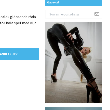
Gavekort
orlek glänsande röda
för hala spel med olja
HANDLEKURV