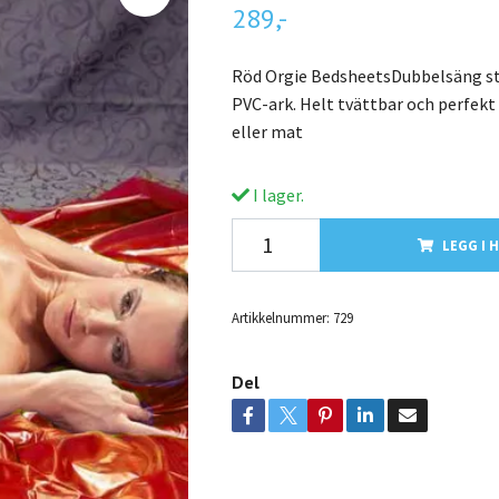
289,-
Röd Orgie BedsheetsDubbelsäng st
PVC-ark. Helt tvättbar och perfekt 
eller mat
I lager.
LEGG I 
Artikkelnummer:
729
Del