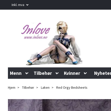
Inkl. mva
Menn
Tilbehør
Kvinner
Nyhete
Hjem
Tilbehør
Laken
Red Orgy Bedsheets