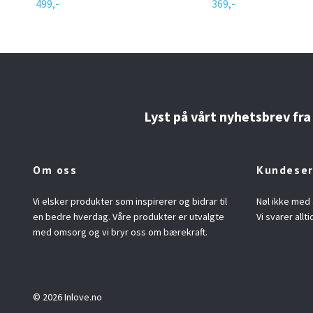
499,-
369,-
Lyst på vårt nyhetsbrev fra
Om oss
Kundeser
Vi elsker produkter som inspirerer og bidrar til
Nøl ikke med 
en bedre hverdag. Våre produkter er utvalgte
Vi svarer allti
med omsorg og vi bryr oss om bærekraft.
© 2026 Inlove.no