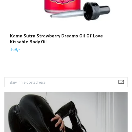
Kama Sutra Strawberry Dreams Oil Of Love
S
Kissable Body Oil
2
169,-