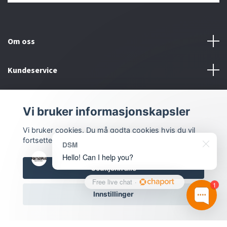
Om oss
Kundeservice
Kontakt oss
Vi bruker informasjonskapsler
Sosiale medier
Vi bruker cookies. Du må godta cookies hvis du vil
fortsette.
DSM
Hello! Can I help you?
Godkjenn alle
Free live chat
·
1
Innstillinger
© 2026 Inlove.no